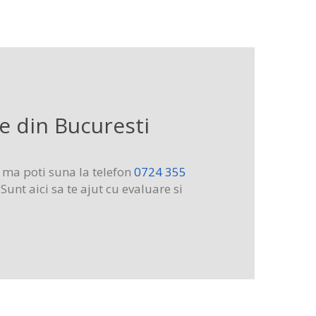
e din Bucuresti
, ma poti suna la telefon
0724 355
Sunt aici sa te ajut cu evaluare si