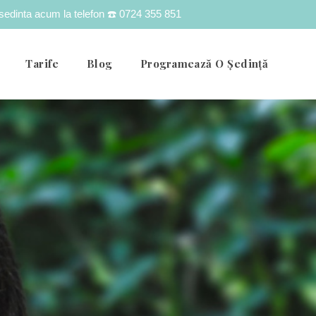
o sedinta acum la telefon
☎️ 0724 355 851
Tarife
Blog
Programează O Ședință