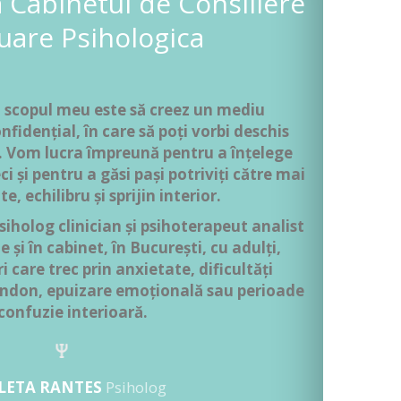
la Cabinetul de Consiliere
uare Psihologica
, scopul meu este să creez un mediu
onfidențial, în care să poți vorbi deschis
i. Vom lucra împreună pentru a înțelege
eci și pentru a găsi pași potriviți către mai
e, echilibru și sprijin interior.
iholog clinician și psihoterapeut analist
 și în cabinet, în București, cu adulți,
i care trec prin anxietate, dificultăți
bandon, epuizare emoțională sau perioade
confuzie interioară.
LETA RANTES
Psiholog