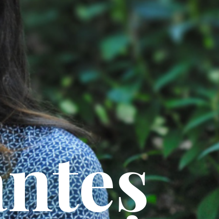
anteș