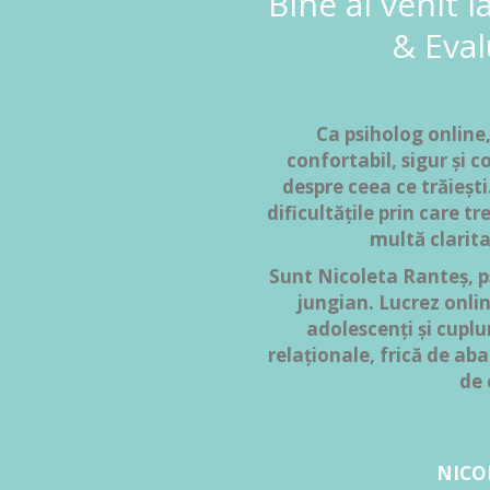
Bine ai venit 
& Eval
Ca psiholog online
confortabil, sigur și c
despre ceea ce trăieșt
dificultățile prin care tr
multă claritat
Sunt Nicoleta Ranteș, ps
jungian. Lucrez online
adolescenți și cuplur
relaționale, frică de a
de 
NICO