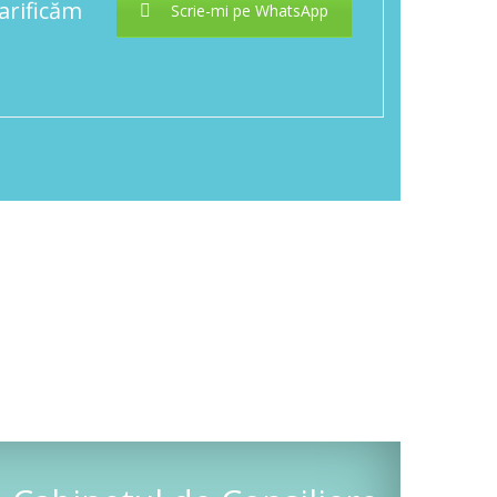
larificăm
Scrie-mi pe WhatsApp