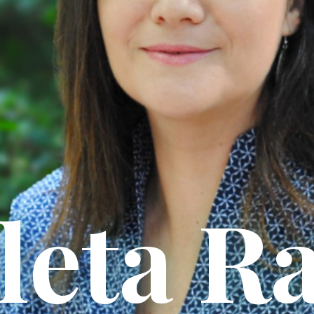
Consiliere Psiho-Oncologică București Și Online
leta R