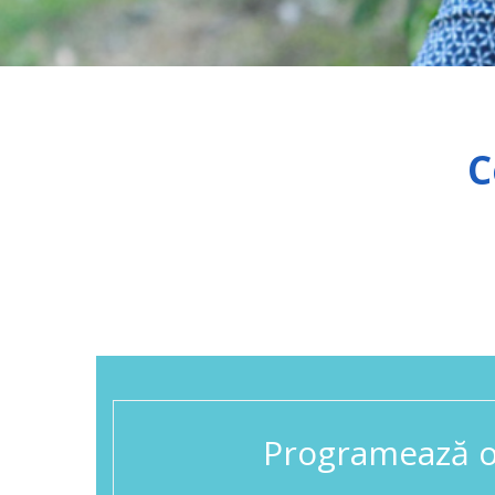
C
Programează o 