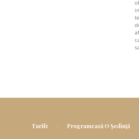
o
i
t
d
a
ca
s
Tarife
Programează O Ședință