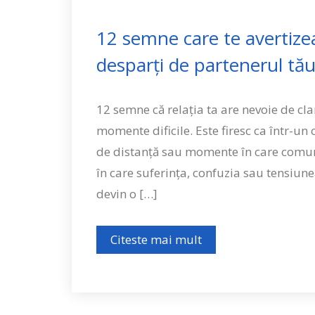
12 semne care te avertizea
desparți de partenerul tă
12 semne că relația ta are nevoie de cla
momente dificile. Este firesc ca într-un
de distanță sau momente în care comuni
în care suferința, confuzia sau tensiun
devin o […]
Citeste mai mult