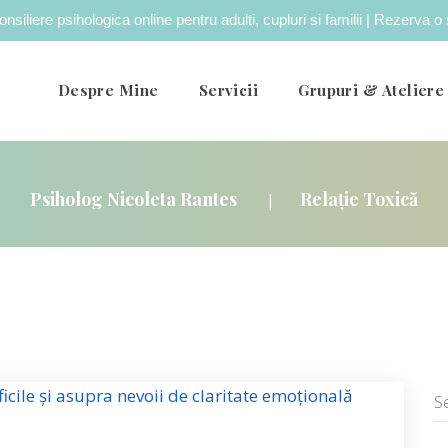
onsiliere psihologica online pentru adulti, cupluri si familii | Rezerva 
Despre Mine
Servicii
Grupuri & Ateliere
Practică Studenți
Psihoterapie Adulți
Psiholog Nicoleta Rantes
Relație Toxică
|
Terapie De Cuplu
Psihoterapie Adolescenți
Psihoterapie Copii
Terapie Online Pentru Românii Din Diaspora
Evaluare ADHD Adulți