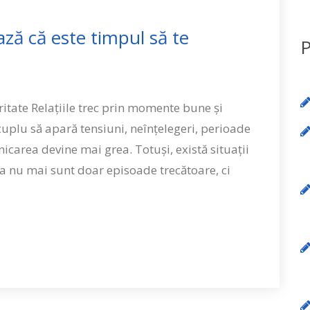
Consiliere Psiho-Oncologică București Și Online
ză că este timpul să te
P
u
ritate Relațiile trec prin momente bune și
 cuplu să apară tensiuni, neînțelegeri, perioade
carea devine mai grea. Totuși, există situații
ea nu mai sunt doar episoade trecătoare, ci