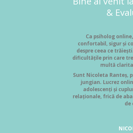
Bine ai venit 
& Eval
Ca psiholog online
confortabil, sigur și c
despre ceea ce trăieșt
dificultățile prin care tr
multă claritat
Sunt Nicoleta Ranteș, ps
jungian. Lucrez online
adolescenți și cuplur
relaționale, frică de a
de 
NICO