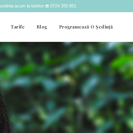
o sedinta acum la telefon
☎️ 0724 355 851
Tarife
Blog
Programează O Ședință