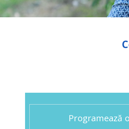
C
Programează o 