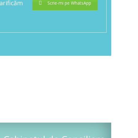
larificăm
Scrie-mi pe WhatsApp