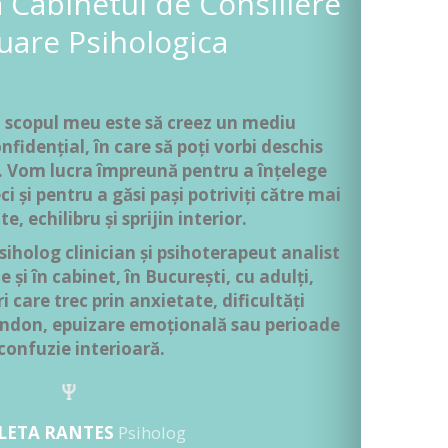
la Cabinetul de Consiliere
uare Psihologica
, scopul meu este să creez un mediu
onfidențial, în care să poți vorbi deschis
i. Vom lucra împreună pentru a înțelege
eci și pentru a găsi pași potriviți către mai
e, echilibru și sprijin interior.
iholog clinician și psihoterapeut analist
 și în cabinet, în București, cu adulți,
i care trec prin anxietate, dificultăți
bandon, epuizare emoțională sau perioade
confuzie interioară.
LETA RANTES
Psiholog