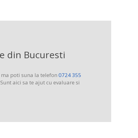
e din Bucuresti
, ma poti suna la telefon
0724 355
Sunt aici sa te ajut cu evaluare si