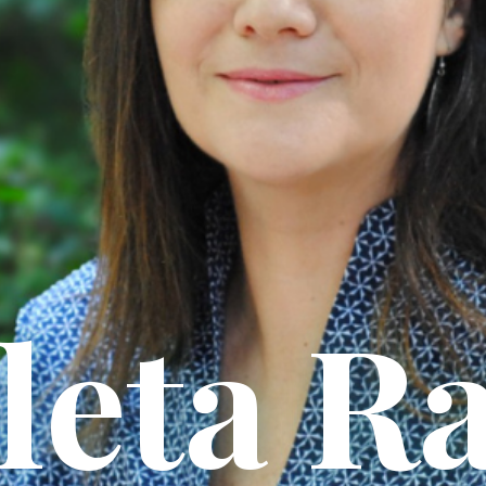
Consiliere Psiho-Oncologică București Și Online
leta R