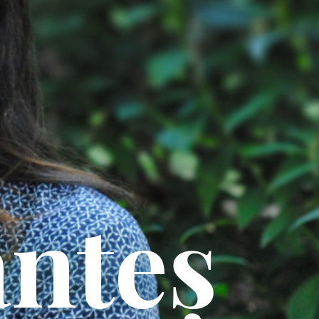
anteș