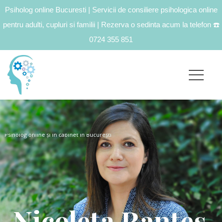
Psiholog online Bucuresti | Servicii de consiliere psihologica online
pentru adulti, cupluri si familii | Rezerva o sedinta acum la telefon
☎️
0724 355 851
Psiholog online și în cabinet în București
Nicoleta Ranteș