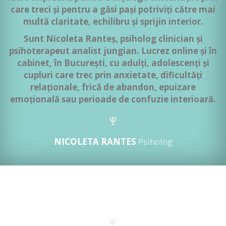
care treci și pentru a găsi pași potriviți către mai
multă claritate, echilibru și sprijin interior.
Sunt Nicoleta Ranteș, psiholog clinician și
psihoterapeut analist jungian. Lucrez online și în
cabinet, în București, cu adulți, adolescenți și
cupluri care trec prin anxietate, dificultăți
relaționale, frică de abandon, epuizare
emoțională sau perioade de confuzie interioară.
NICOLETA RANTES
Psiholog